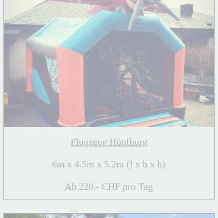
Flugzeug Hüpfburg
6m x 4.5m x 5.2m (l x b x h)
Ab 220.- CHF pro Tag