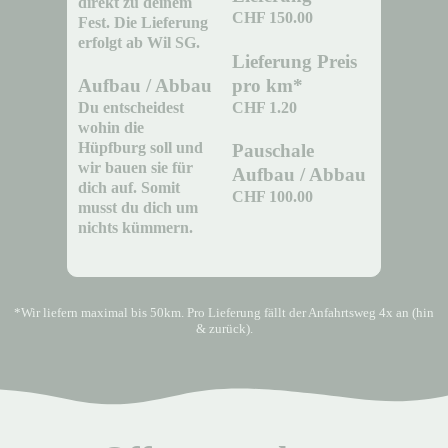
direkt zu deinem
CHF 150.00
Fest. Die Lieferung
erfolgt ab Wil SG.
Lieferung Preis
pro km*
Aufbau / Abbau
CHF 1.20
Du entscheidest
wohin die
Hüpfburg soll und
Pauschale
wir bauen sie für
Aufbau / Abbau
dich auf. Somit
CHF 100.00
musst du dich um
nichts kümmern.
*Wir liefern maximal bis 50km. Pro Lieferung fällt der Anfahrtsweg 4x an (hin
& zurück).